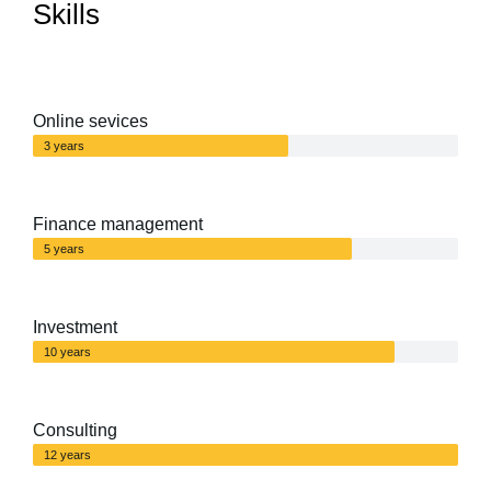
Skills
Online sevices
3 years
Finance management
5 years
Investment
10 years
Consulting
12 years